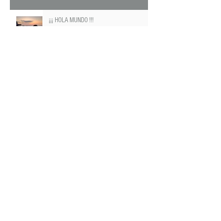
Sustentabilidad
6 min de lectura
¡¡¡ HOLA MUNDO !!!
2 min de lectura
Archivo
diciembre de 2024
(2)
2 entradas
Buscar por tags
Alimentación
Consumo
Economía
Energía
Reciclaje