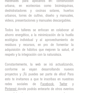
materiales para aplicarlos en: construcción
urbana, en ecotecnias como bicimáquinas,
deshidratadores y cocinas solares, huertos
urbanos, torres de cultivo, diseño y manuales,
videos, presentaciones y manuales descargables.
Todos los talleres se enfocan en colaborar al
ahorro energético, a la minimización de la huella
ecológica individual y al aprovechamiento de
residuos y recursos, en pro de fomentar la
adquisición de hábitos que mejoren la salud, el
respeto y la integración con la naturaleza.
Constantemente, la web se irá actualizando,
conforme se vayan desarrollando nuevos
proyectos y ¡Tú puedes ser parte de ellos! Para
esto te invitamos a que te inscribas en nuestras
redes sociales de
Facebook
,
Twiter
y
Pinterest
donde podrás enterarte de otros eventos
y participaciones que no aparecen aquí y en
donde diariamente compartimos noticias e ideas
que colaboran a ampliar los conocimientos sobre
el cuidado de nuestros ecosistemas.