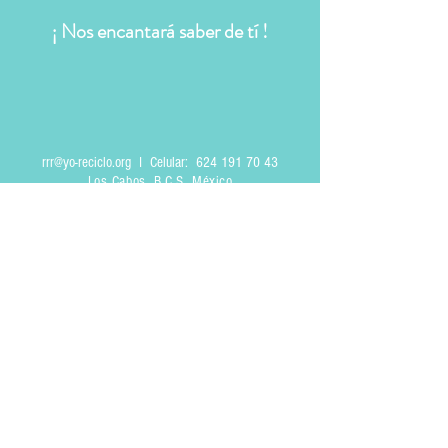
¡ Nos encantará saber de tí !
rrr@yo-reciclo.org
I Celular:
624 191 70 43
Los Cabos, B.C.S. México
Síguenos en: