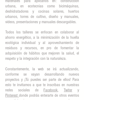
materiales para aplicarlos en: construcción
urbana, en ecotecnias como bicimáquinas,
deshidratadores y cocinas solares, huertos
urbanos, torres de cultivo, diseño y manuales,
videos, presentaciones y manuales descargables.
Todos los talleres se enfocan en colaborar al
ahorro energético, a la minimización de la huella
ecológica individual y al aprovechamiento de
residuos y recursos, en pro de fomentar la
adquisición de hábitos que mejoren la salud, el
respeto y la integración con la naturaleza.
Constantemente, la web se irá actualizando,
conforme se vayan desarrollando nuevos
proyectos y ¡Tú puedes ser parte de ellos! Para
esto te invitamos a que te inscribas en nuestras
redes sociales de
Facebook
,
Twiter
y
Pinterest
donde podrás enterarte de otros eventos
y participaciones que no aparecen aquí y en
donde diariamente compartimos noticias e ideas
que colaboran a ampliar los conocimientos sobre
el cuidado de nuestros ecosistemas.