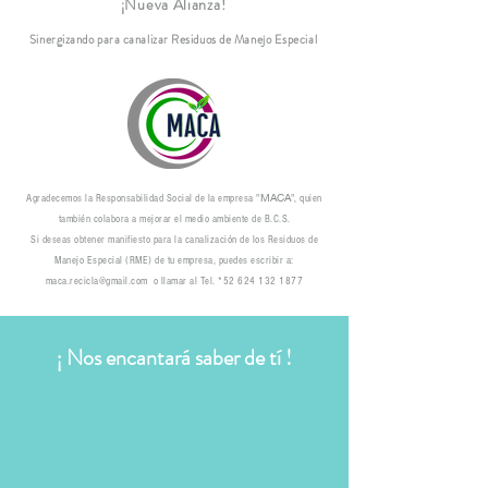
¡Nueva Alianza!
Sinergizando para canalizar Residuos de Manejo Especial
MACA
Agradecemos la Responsabilidad Social de la empresa "
", quien
también colabora a mejorar el medio ambiente de B.C.S.
Si deseas obtener manifiesto para la canalización de los Residuos de
Manejo Especial (RME) de tu empresa, puedes escribir a:
maca.recicla@gmail.com
o llamar al Tel. *52
624 132 1877
¡ Nos encantará saber de tí !