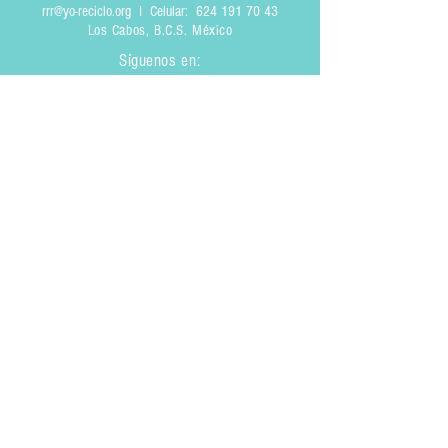
rrr@yo-reciclo.org
I Celular:
624 191 70 43
Los Cabos, B.C.S. México
Síguenos en:
Enviar